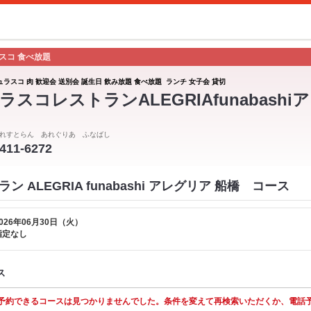
ラスコ 食べ放題
ュラスコ 肉 歓迎会 送別会 誕生日 飲み放題 食べ放題 ランチ 女子会 貸切
ラスコレストランALEGRIAfunabash
れすとらん あれぐりあ ふなばし
-411-6272
 ALEGRIA funabashi アレグリア 船橋 コース
026年06月30日（火）
指定なし
ス
予約できるコースは見つかりませんでした。条件を変えて再検索いただくか、電話