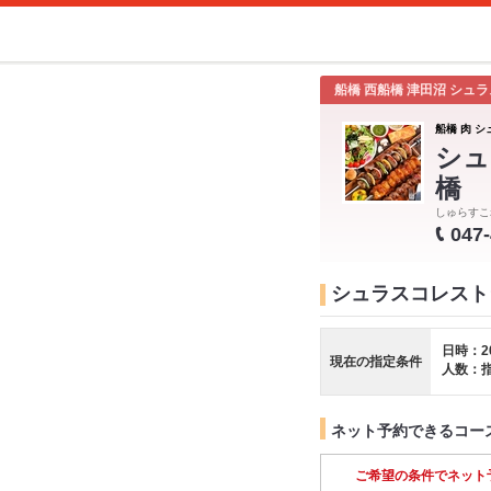
船橋 西船橋 津田沼 シュ
船橋 肉 シ
シュ
橋
しゅらすこ
047
シュラスコレストラン
日時：2
現在の指定条件
人数：
ネット予約できるコー
ご希望の条件でネット