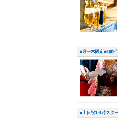
■月ー木限定■4種ビ
■土日祝1６時スター