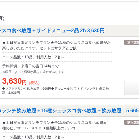
可）
スコ食べ放題＋サイドメニュー2品 2h 3,630円
★土日祝日限定ランチプラン★全15種のシュラスコ食べ放題がお
楽しみいただけます。セットにサラダとご飯…
コース品数：18品／利用人数：2名～
予約締切：来店日の当日14時まで
※曜日によって締切が異なる場合があります。
3,630
円
（税込）
◆ソフトドリンク飲み放題 660円◆アルコール(ソフトドリンク含む)飲み放
題 2,035円
■ランチ飲み放題＋15種シュラスコ食べ放題＋飲み放題 5,665円
★土日祝日限定ランチプラン★全15種のシュラスコ食べ放題&４
種のビアサーバー&１００種類以上のアルコ…
コース品数：18品／利用人数：2名～