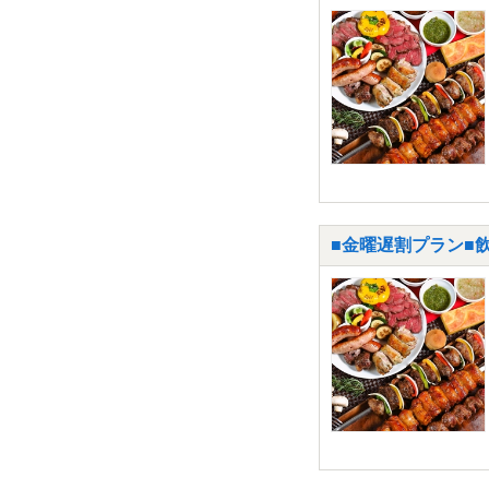
■金曜遅割プラン■飲み