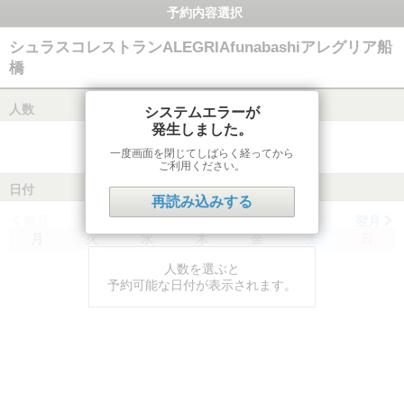
予約内容選択
シュラスコレストランALEGRIAfunabashiアレグリア船
橋
人数
システムエラーが
発生しました。
一度画面を閉じてしばらく経ってから
ご利用ください。
日付
再読み込みする
前月
翌月
月
火
水
木
金
土
日
人数を選ぶと
予約可能な日付が表示されます。