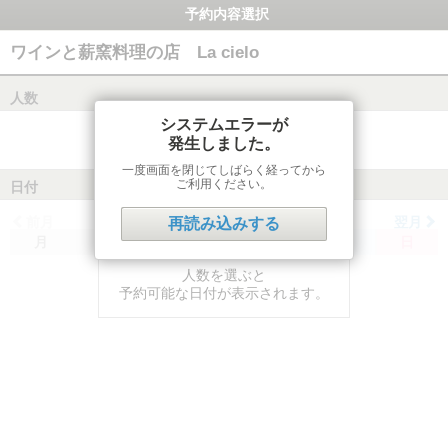
予約内容選択
ワインと薪窯料理の店 La cielo
人数
システムエラーが
発生しました。
一度画面を閉じてしばらく経ってから
ご利用ください。
日付
前月
翌月
再読み込みする
月
火
水
木
金
土
日
人数を選ぶと
予約可能な日付が表示されます。