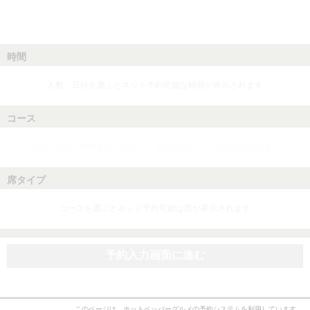
時間
人数、日付を選ぶとネット予約可能な時間が表示されます
コース
人数、日付、時間を選ぶとネット予約可能なコースが表示されます
席タイプ
コースを選ぶとネット予約可能な席が表示されます
予約入力画面に進む
このページは、ホットペッパーグルメの予約システムを利用しています。