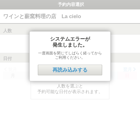
予約内容選択
ワインと薪窯料理の店 La cielo
人数
システムエラーが
発生しました。
一度画面を閉じてしばらく経ってから
ご利用ください。
日付
前月
翌月
再読み込みする
月
火
水
木
金
土
日
人数を選ぶと
予約可能な日付が表示されます。