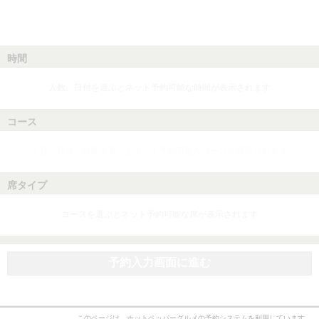
時間
人数、日付を選ぶとネット予約可能な時間が表示されます
コース
人数、日付、時間を選ぶとネット予約可能なコースが表示されます
席タイプ
コースを選ぶとネット予約可能な席が表示されます
予約入力画面に進む
このページは、ホットペッパーグルメの予約システムを利用しています。