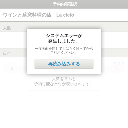
予約内容選択
ワインと薪窯料理の店 La cielo
人数
システムエラーが
発生しました。
一度画面を閉じてしばらく経ってから
ご利用ください。
日付
前月
翌月
再読み込みする
月
火
水
木
金
土
日
人数を選ぶと
予約可能な日付が表示されます。