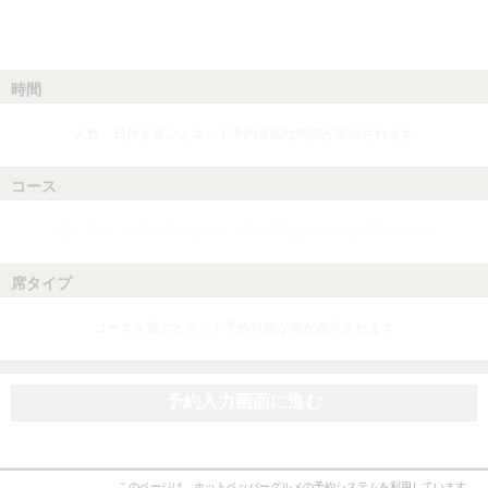
時間
人数、日付を選ぶとネット予約可能な時間が表示されます
コース
人数、日付、時間を選ぶとネット予約可能なコースが表示されます
席タイプ
コースを選ぶとネット予約可能な席が表示されます
予約入力画面に進む
このページは、ホットペッパーグルメの予約システムを利用しています。