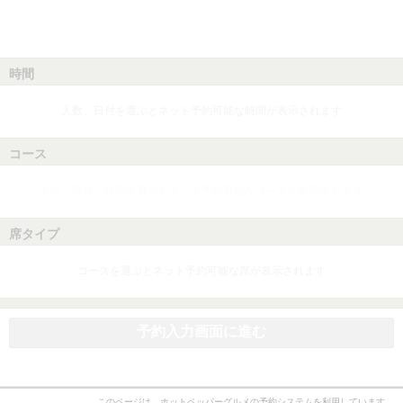
時間
人数、日付を選ぶとネット予約可能な時間が表示されます
コース
人数、日付、時間を選ぶとネット予約可能なコースが表示されます
席タイプ
コースを選ぶとネット予約可能な席が表示されます
予約入力画面に進む
このページは、ホットペッパーグルメの予約システムを利用しています。