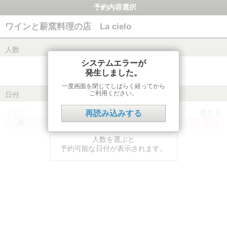
予約内容選択
ワインと薪窯料理の店 La cielo
人数
システムエラーが
発生しました。
一度画面を閉じてしばらく経ってから
ご利用ください。
日付
前月
翌月
再読み込みする
月
火
水
木
金
土
日
人数を選ぶと
予約可能な日付が表示されます。