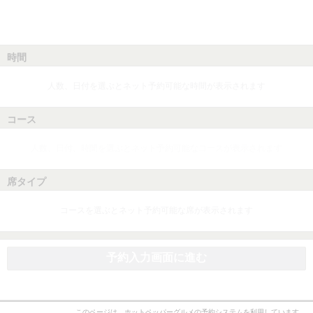
時間
人数、日付を選ぶとネット予約可能な時間が表示されます
コース
人数、日付、時間を選ぶとネット予約可能なコースが表示されます
席タイプ
コースを選ぶとネット予約可能な席が表示されます
予約入力画面に進む
このページは、ホットペッパーグルメの予約システムを利用しています。