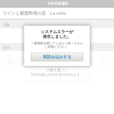
予約内容選択
ワインと薪窯料理の店 La cielo
人数
システムエラーが
発生しました。
一度画面を閉じてしばらく経ってから
ご利用ください。
日付
前月
翌月
再読み込みする
月
火
水
木
金
土
日
人数を選ぶと
予約可能な日付が表示されます。