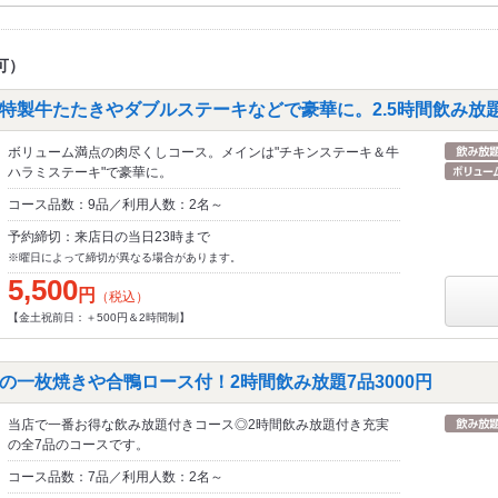
可）
特製牛たたきやダブルステーキなどで豪華に。2.5時間飲み放題9
ボリューム満点の肉尽くしコース。メインは"チキンステーキ＆牛
ハラミステーキ"で豪華に。
コース品数：9品／利用人数：2名～
予約締切：来店日の当日23時まで
※曜日によって締切が異なる場合があります。
5,500
円
（税込）
【金土祝前日：＋500円＆2時間制】
の一枚焼きや合鴨ロース付！2時間飲み放題7品3000円
当店で一番お得な飲み放題付きコース◎2時間飲み放題付き充実
の全7品のコースです。
コース品数：7品／利用人数：2名～