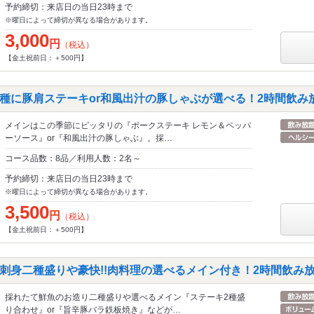
予約締切：来店日の当日23時まで
※曜日によって締切が異なる場合があります。
3,000
円
（税込）
【金土祝前日：＋500円】
種に豚肩ステーキor和風出汁の豚しゃぶが選べる！2時間飲み放題
メインはこの季節にピッタリの『ポークステーキ レモン＆ペッパ
ーソース』or『和風出汁の豚しゃぶ』。採…
コース品数：8品／利用人数：2名～
予約締切：来店日の当日23時まで
※曜日によって締切が異なる場合があります。
3,500
円
（税込）
【金土祝前日：＋500円】
刺身二種盛りや豪快!!肉料理の選べるメイン付き！2時間飲み放題
採れたて鮮魚のお造り二種盛りや選べるメイン『ステーキ2種盛
り合わせ』or『旨辛豚バラ鉄板焼き』などが…