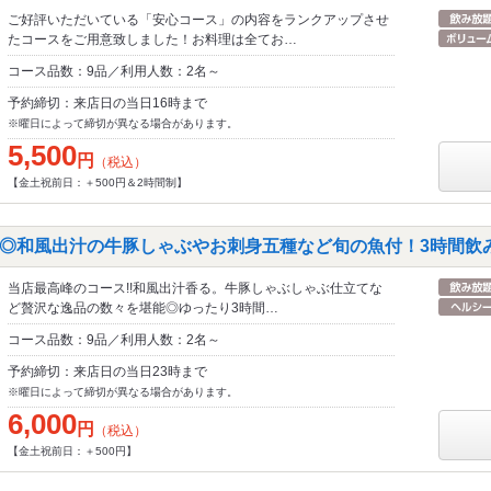
ご好評いただいている「安心コース」の内容をランクアップさせ
たコースをご用意致しました！お料理は全てお…
コース品数：9品／利用人数：2名～
予約締切：来店日の当日16時まで
※曜日によって締切が異なる場合があります。
5,500
円
（税込）
【金土祝前日：＋500円＆2時間制】
◎和風出汁の牛豚しゃぶやお刺身五種など旬の魚付！3時間飲み放
当店最高峰のコース!!和風出汁香る。牛豚しゃぶしゃぶ仕立てな
ど贅沢な逸品の数々を堪能◎ゆったり3時間…
コース品数：9品／利用人数：2名～
予約締切：来店日の当日23時まで
※曜日によって締切が異なる場合があります。
6,000
円
（税込）
【金土祝前日：＋500円】