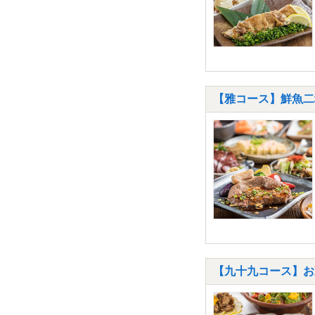
【雅コース】鮮魚二
【九十九コース】お