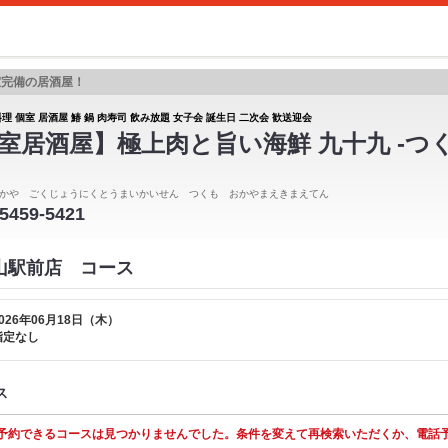
室完備の居酒屋！
理 個室 居酒屋 鰆 鍋 肉寿司 飲み放題 女子会 誕生日 二次会 歓送迎会
室居酒屋】極上肉と旨い海鮮 九十九 -つく
かや ごくじょうにくとうまいかいせん つくも おかやまえきまえてん
-5459-5421
岡山駅前店 コース
026年06月18日（木）
指定なし
ス
予約できるコースは見つかりませんでした。条件を変えて再検索いただくか、電話