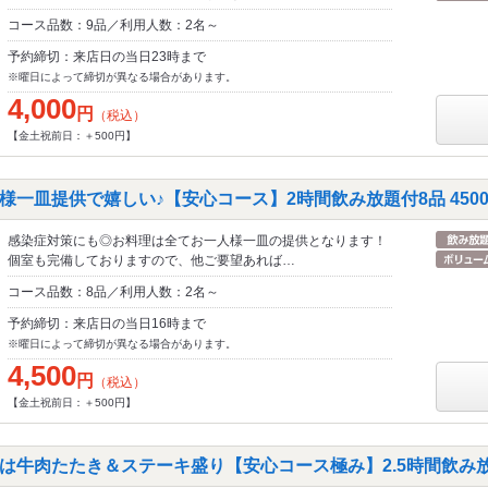
コース品数：9品／利用人数：2名～
予約締切：来店日の当日23時まで
※曜日によって締切が異なる場合があります。
4,000
円
（税込）
【金土祝前日：＋500円】
様一皿提供で嬉しい♪【安心コース】2時間飲み放題付8品 450
感染症対策にも◎お料理は全てお一人様一皿の提供となります！
個室も完備しておりますので、他ご要望あれば…
コース品数：8品／利用人数：2名～
予約締切：来店日の当日16時まで
※曜日によって締切が異なる場合があります。
4,500
円
（税込）
【金土祝前日：＋500円】
は牛肉たたき＆ステーキ盛り【安心コース極み】2.5時間飲み放題