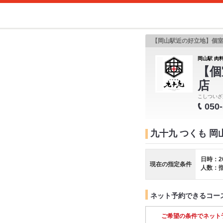
【岡山駅近の好立地】個
岡山駅 肉料
【個
店
こしついざ
050
九十九 つくも 
日時：2
現在の指定条件
人数：
ネット予約できるコー
ご希望の条件でネット