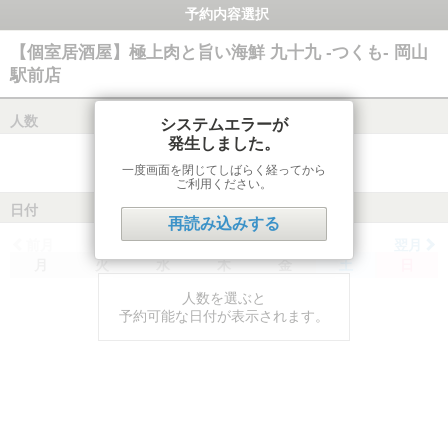
予約内容選択
【個室居酒屋】極上肉と旨い海鮮 九十九 -つくも- 岡山
駅前店
人数
システムエラーが
発生しました。
一度画面を閉じてしばらく経ってから
ご利用ください。
日付
再読み込みする
前月
翌月
月
火
水
木
金
土
日
人数を選ぶと
予約可能な日付が表示されます。