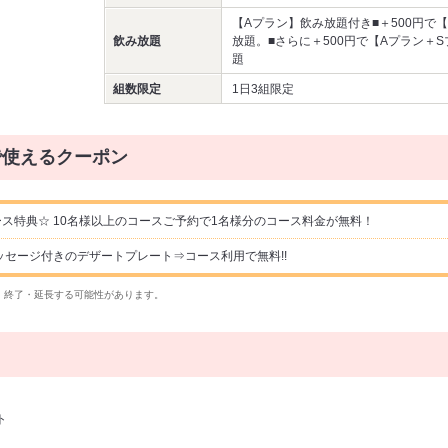
【Aプラン】飲み放題付き■＋500円で
飲み放題
放題。■さらに＋500円で【Aプラン＋
題
組数限定
1日3組限定
で使えるクーポン
ス特典☆ 10名様以上のコースご予約で1名様分のコース料金が無料！
ッセージ付きのデザートプレート⇒コース利用で無料!!
・終了・延長する可能性があります。
ト