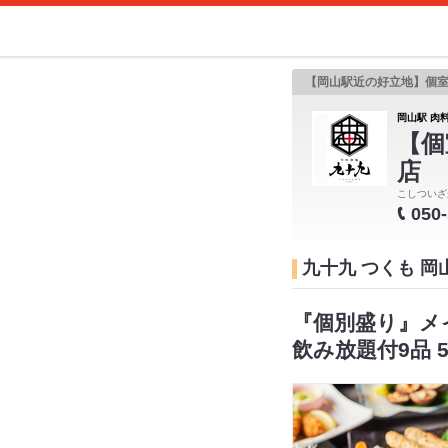
【岡山駅近の好立地】個
岡山駅 肉料
【個
店
こしついざ
050
九十九 つくも 
『個別盛り』メ
飲み放題付9品 5