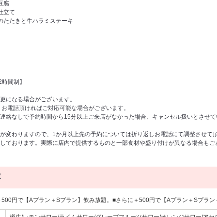
豆腐
仕立て
のたたきと牛ハラミステーキ
2時間制】
更になる場合がございます。
、お電話頂ければご対応可能な場合がございます。
連絡なしで予約時間から15分以上ご来店がなかった場合、キャンセル扱いとさせ
が変わりますので、1か月以上先の予約については折り返しお電話にて調整させて
しております。実際に店内で提供するものと一部食材や盛り付けが異なる場合もご
容
500円で【Aプラン＋Sプラン】飲み放題。■さらに＋500円で【Aプラン＋Sプラン