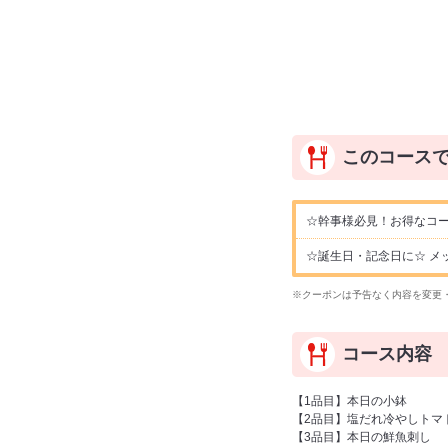
このコース
☆幹事様必見！お得なコー
☆誕生日・記念日に☆ メ
※クーポンは予告なく内容を変更
コース内容
【1品目】本日の小鉢
【2品目】塩だれ冷やしトマ
【3品目】本日の鮮魚刺し