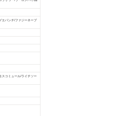
ロラサワー/ウーロンハイ/緑
ゲエパンチ/ファジーネーブ
モスコミュール/ライチソー