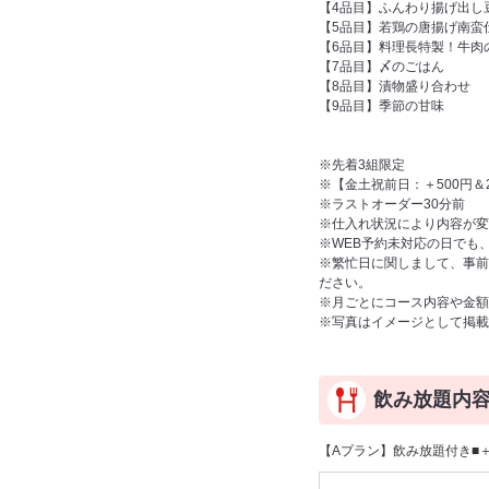
【4品目】ふんわり揚げ出し
【5品目】若鶏の唐揚げ南蛮
【6品目】料理長特製！牛肉
【7品目】〆のごはん
【8品目】漬物盛り合わせ
【9品目】季節の甘味
※先着3組限定
※【金土祝前日：＋500円＆
※ラストオーダー30分前
※仕入れ状況により内容が変
※WEB予約未対応の日でも
※繁忙日に関しまして、事前
ださい。
※月ごとにコース内容や金額
※写真はイメージとして掲載
飲み放題内
【Aプラン】飲み放題付き■＋