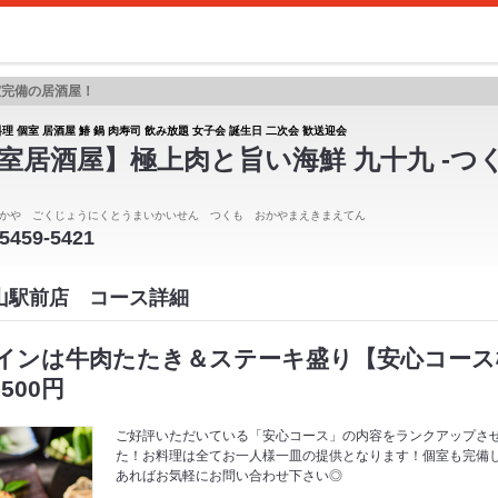
室完備の居酒屋！
理 個室 居酒屋 鰆 鍋 肉寿司 飲み放題 女子会 誕生日 二次会 歓送迎会
室居酒屋】極上肉と旨い海鮮 九十九 -つく
かや ごくじょうにくとうまいかいせん つくも おかやまえきまえてん
-5459-5421
岡山駅前店 コース詳細
インは牛肉たたき＆ステーキ盛り【安心コース極
500円
ご好評いただいている「安心コース」の内容をランクアップさ
た！お料理は全てお一人様一皿の提供となります！個室も完備
あればお気軽にお問い合わせ下さい◎