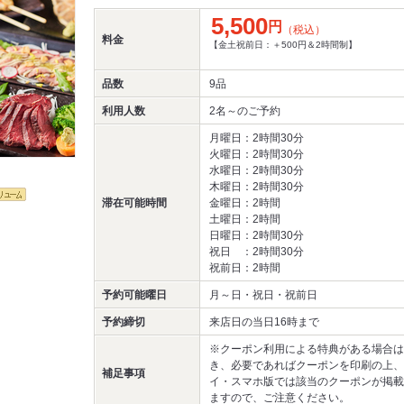
5,500
円
（税込）
料金
【金土祝前日：＋500円＆2時間制】
品数
9品
利用人数
2名～
のご予約
月曜日：2時間30分
火曜日：2時間30分
水曜日：2時間30分
木曜日：2時間30分
滞在可能時間
金曜日：2時間
土曜日：2時間
日曜日：2時間30分
祝日 ：2時間30分
祝前日：2時間
予約可能曜日
月～日・祝日・祝前日
予約締切
来店日の当日16時まで
※クーポン利用による特典がある場合は
き、必要であればクーポンを印刷の上、
補足事項
イ・スマホ版では該当のクーポンが掲載
ますので、ご注意ください。