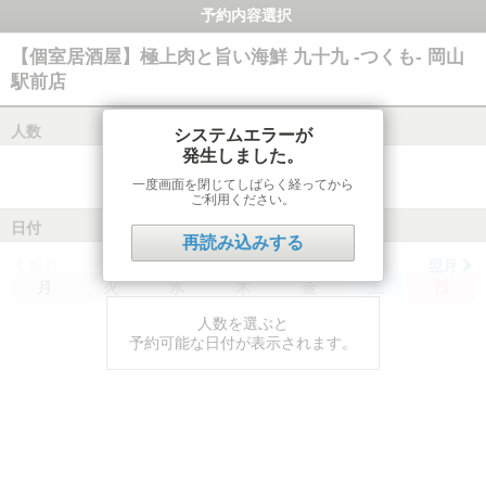
予約内容選択
【個室居酒屋】極上肉と旨い海鮮 九十九 -つくも- 岡山
駅前店
人数
システムエラーが
発生しました。
一度画面を閉じてしばらく経ってから
ご利用ください。
日付
再読み込みする
前月
翌月
月
火
水
木
金
土
日
人数を選ぶと
予約可能な日付が表示されます。