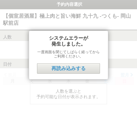
予約内容選択
【個室居酒屋】極上肉と旨い海鮮 九十九 -つくも- 岡山
駅前店
人数
システムエラーが
発生しました。
一度画面を閉じてしばらく経ってから
ご利用ください。
日付
再読み込みする
前月
翌月
月
火
水
木
金
土
日
人数を選ぶと
予約可能な日付が表示されます。