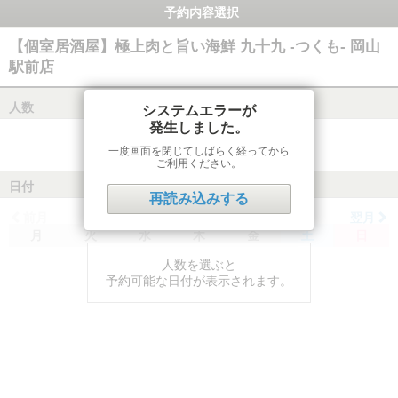
予約内容選択
【個室居酒屋】極上肉と旨い海鮮 九十九 -つくも- 岡山
駅前店
人数
システムエラーが
発生しました。
一度画面を閉じてしばらく経ってから
ご利用ください。
日付
再読み込みする
前月
翌月
月
火
水
木
金
土
日
人数を選ぶと
予約可能な日付が表示されます。