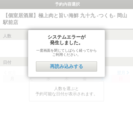
予約内容選択
【個室居酒屋】極上肉と旨い海鮮 九十九 -つくも- 岡山
駅前店
人数
システムエラーが
発生しました。
一度画面を閉じてしばらく経ってから
ご利用ください。
日付
再読み込みする
前月
翌月
月
火
水
木
金
土
日
人数を選ぶと
予約可能な日付が表示されます。