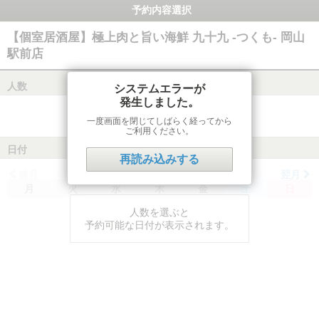
予約内容選択
【個室居酒屋】極上肉と旨い海鮮 九十九 -つくも- 岡山
駅前店
人数
システムエラーが
発生しました。
一度画面を閉じてしばらく経ってから
ご利用ください。
日付
再読み込みする
前月
翌月
月
火
水
木
金
土
日
人数を選ぶと
予約可能な日付が表示されます。