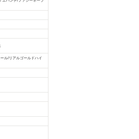
ゲエパンチ/ファジーネーブ
ス
ボール/リアルゴールドハイ