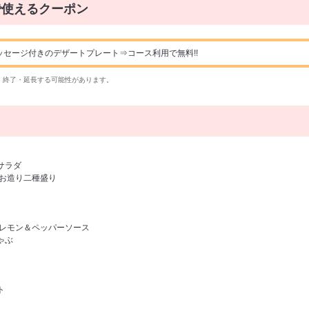
で使えるクーポン
ッセージ付きのデザートプレート⇒コース利用で無料!!
・終了・延長する可能性があります。
サラダ
のお造り二種盛り
モン＆ペッパーソース
ゃぶ
ト