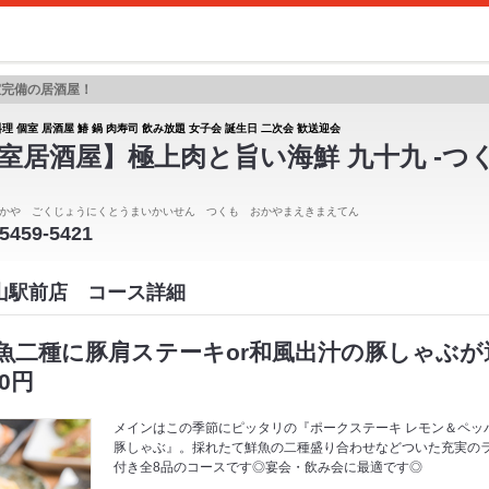
室完備の居酒屋！
理 個室 居酒屋 鰆 鍋 肉寿司 飲み放題 女子会 誕生日 二次会 歓送迎会
室居酒屋】極上肉と旨い海鮮 九十九 -つく
かや ごくじょうにくとうまいかいせん つくも おかやまえきまえてん
-5459-5421
岡山駅前店 コース詳細
魚二種に豚肩ステーキor和風出汁の豚しゃぶが
0円
メインはこの季節にピッタリの『ポークステーキ レモン＆ペッ
豚しゃぶ』。採れたて鮮魚の二種盛り合わせなどついた充実の
付き全8品のコースです◎宴会・飲み会に最適です◎