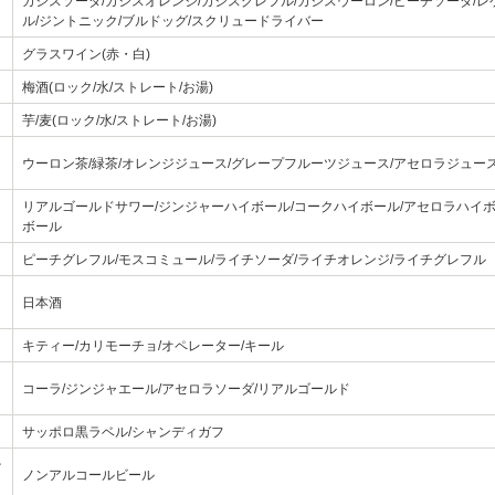
カシスソーダ/カシスオレンジ/カシスグレフル/カシスウーロン/ピーチソーダ/レ
ル/ジントニック/ブルドッグ/スクリュードライバー
グラスワイン(赤・白)
梅酒(ロック/水/ストレート/お湯)
芋/麦(ロック/水/ストレート/お湯)
ウーロン茶/緑茶/オレンジジュース/グレープフルーツジュース/アセロラジュー
リアルゴールドサワー/ジンジャーハイボール/コークハイボール/アセロラハイ
ボール
ピーチグレフル/モスコミュール/ライチソーダ/ライチオレンジ/ライチグレフル
日本酒
キティー/カリモーチョ/オペレーター/キール
コーラ/ジンジャエール/アセロラソーダ/リアルゴールド
サッポロ黒ラベル/シャンディガフ
ー
ノンアルコールビール