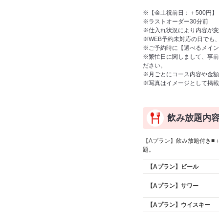
※【金土祝前日：＋500円】
※ラストオーダー30分前
※仕入れ状況により内容が変
※WEB予約未対応の日でも
※ご予約時に【選べるメイン
※繁忙日に関しまして、事前
ださい。
※月ごとにコース内容や金額
※写真はイメージとして掲載
飲み放題内
【Aプラン】飲み放題付き■＋
題。
【Aプラン】ビール
【Aプラン】サワー
【Aプラン】ウイスキー