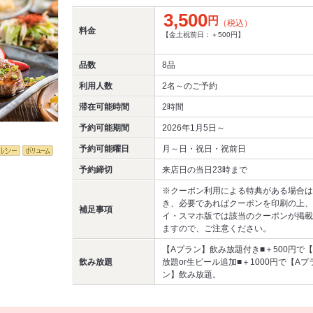
3,500
円
（税込）
料金
【金土祝前日：＋500円】
品数
8品
利用人数
2名～
のご予約
滞在可能時間
2時間
予約可能期間
2026年1月5日～
予約可能曜日
月～日・祝日・祝前日
予約締切
来店日の当日23時まで
※クーポン利用による特典がある場合は
き、必要であればクーポンを印刷の上、
補足事項
イ・スマホ版では該当のクーポンが掲載
ますので、ご注意ください。
【Aプラン】飲み放題付き■＋500円で
飲み放題
放題or生ビール追加■＋1000円で【A
ン】飲み放題。