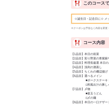
このコース
☆誕生日・記念日に☆ メ
※クーポンは予告なく内容を変更
コース内容
【1品目】本日の前菜
【2品目】彩り野菜の青紫蘇
【3品目】料理長厳選 本日
【4品目】浅利の酒蒸し
【5品目】ちくわの磯辺揚げ
【6品目】選べるメイン
■ポークステーキ レ
□和風出汁の豚し
【7品目】〆物
■釜玉うどん
□〆の麺
【8品目】本日の一口デザー