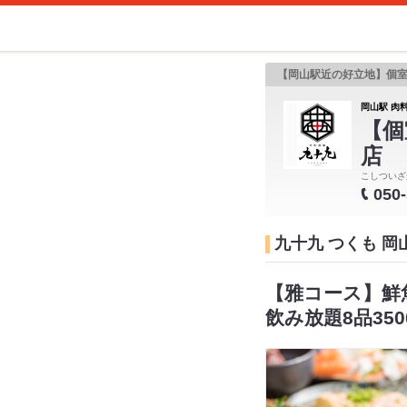
【岡山駅近の好立地】個
岡山駅 肉料
【個
店
こしついざ
050
九十九 つくも 
【雅コース】鮮
飲み放題8品350