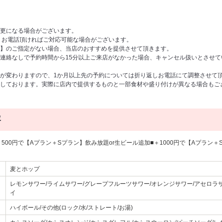
更になる場合がございます。
、お電話頂ければご対応可能な場合がございます。
】のご指定がない場合、当店のおすすめを提供させて頂きます。
連絡なしで予約時間から15分以上ご来店がなかった場合、キャンセル扱いとさせ
が変わりますので、1か月以上先の予約については折り返しお電話にて調整させて
しております。実際に店内で提供するものと一部食材や盛り付けが異なる場合もご
容
500円で【Aプラン＋Sプラン】飲み放題or生ビール追加■＋1000円で【Aプラン＋
麦とホップ
レモンサワー/ライムサワー/グレープフルーツサワー/オレンジサワー/アセロラサ
イ
ハイボール/その他(ロック/水/ストレート/お湯)