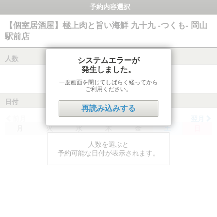
予約内容選択
【個室居酒屋】極上肉と旨い海鮮 九十九 -つくも- 岡山
駅前店
人数
システムエラーが
発生しました。
一度画面を閉じてしばらく経ってから
ご利用ください。
日付
再読み込みする
前月
翌月
月
火
水
木
金
土
日
人数を選ぶと
予約可能な日付が表示されます。