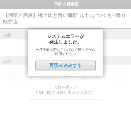
予約内容選択
【個室居酒屋】極上肉と旨い海鮮 九十九 -つくも- 岡山
駅前店
人数
システムエラーが
発生しました。
一度画面を閉じてしばらく経ってから
ご利用ください。
日付
再読み込みする
前月
翌月
月
火
水
木
金
土
日
人数を選ぶと
予約可能な日付が表示されます。