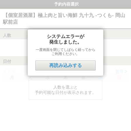
予約内容選択
【個室居酒屋】極上肉と旨い海鮮 九十九 -つくも- 岡山
駅前店
人数
システムエラーが
発生しました。
一度画面を閉じてしばらく経ってから
ご利用ください。
日付
再読み込みする
前月
翌月
月
火
水
木
金
土
日
人数を選ぶと
予約可能な日付が表示されます。