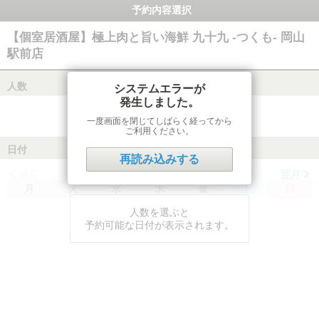
予約内容選択
【個室居酒屋】極上肉と旨い海鮮 九十九 -つくも- 岡山
駅前店
人数
システムエラーが
発生しました。
一度画面を閉じてしばらく経ってから
ご利用ください。
日付
再読み込みする
前月
翌月
月
火
水
木
金
土
日
人数を選ぶと
予約可能な日付が表示されます。