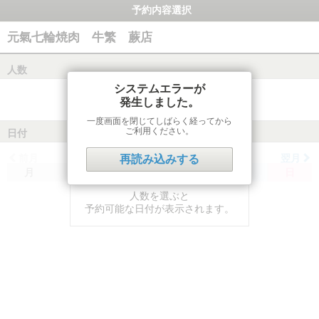
予約内容選択
元氣七輪焼肉 牛繁 蕨店
人数
システムエラーが
発生しました。
一度画面を閉じてしばらく経ってから
ご利用ください。
日付
前月
翌月
再読み込みする
月
火
水
木
金
土
日
人数を選ぶと
予約可能な日付が表示されます。