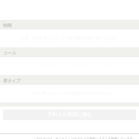
時間
人数、日付を選ぶとネット予約可能な時間が表示されます
コース
人数、日付、時間を選ぶとネット予約可能なコースが表示されます
席タイプ
コースを選ぶとネット予約可能な席が表示されます
予約入力画面に進む
このページは、ホットペッパーグルメの予約システムを利用しています。