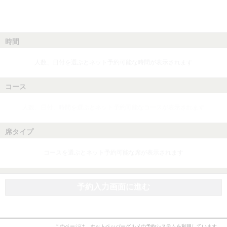
時間
人数、日付を選ぶとネット予約可能な時間が表示されます
コース
人数、日付、時間を選ぶとネット予約可能なコースが表示されます
席タイプ
コースを選ぶとネット予約可能な席が表示されます
予約入力画面に進む
このページは、ホットペッパーグルメの予約システムを利用しています。