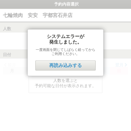
予約内容選択
七輪焼肉 安安 宇都宮石井店
人数
システムエラーが
発生しました。
一度画面を閉じてしばらく経ってから
ご利用ください。
日付
前月
翌月
再読み込みする
月
火
水
木
金
土
日
人数を選ぶと
予約可能な日付が表示されます。