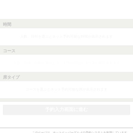
時間
人数、日付を選ぶとネット予約可能な時間が表示されます
コース
人数、日付、時間を選ぶとネット予約可能なコースが表示されます
席タイプ
コースを選ぶとネット予約可能な席が表示されます
予約入力画面に進む
このページは、ホットペッパーグルメの予約システムを利用しています。