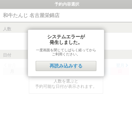
予約内容選択
和牛たんじ 名古屋栄錦店
人数
システムエラーが
発生しました。
一度画面を閉じてしばらく経ってから
ご利用ください。
日付
前月
翌月
再読み込みする
月
火
水
木
金
土
日
人数を選ぶと
予約可能な日付が表示されます。