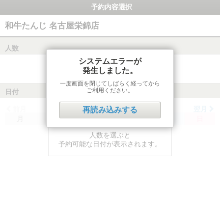
予約内容選択
和牛たんじ 名古屋栄錦店
人数
システムエラーが
発生しました。
一度画面を閉じてしばらく経ってから
ご利用ください。
日付
前月
翌月
再読み込みする
月
火
水
木
金
土
日
人数を選ぶと
予約可能な日付が表示されます。