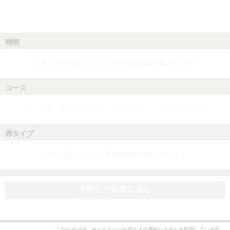
時間
人数、日付を選ぶとネット予約可能な時間が表示されます
コース
人数、日付、時間を選ぶとネット予約可能なコースが表示されます
席タイプ
コースを選ぶとネット予約可能な席が表示されます
予約入力画面に進む
このページは、ホットペッパーグルメの予約システムを利用しています。