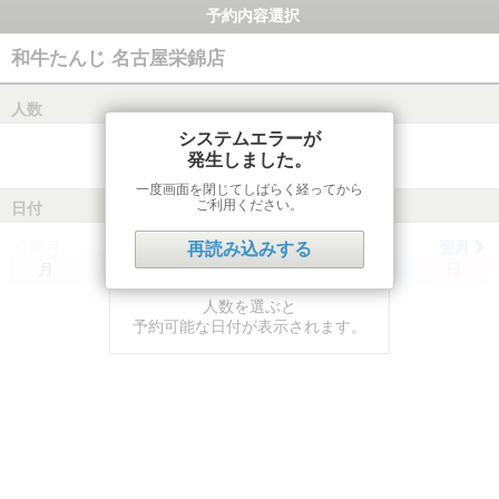
予約内容選択
和牛たんじ 名古屋栄錦店
人数
システムエラーが
発生しました。
一度画面を閉じてしばらく経ってから
ご利用ください。
日付
前月
翌月
再読み込みする
月
火
水
木
金
土
日
人数を選ぶと
予約可能な日付が表示されます。