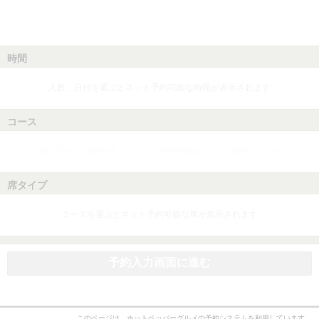
時間
人数、日付を選ぶとネット予約可能な時間が表示されます
コース
人数、日付、時間を選ぶとネット予約可能なコースが表示されます
席タイプ
コースを選ぶとネット予約可能な席が表示されます
予約入力画面に進む
このページは、ホットペッパーグルメの予約システムを利用しています。