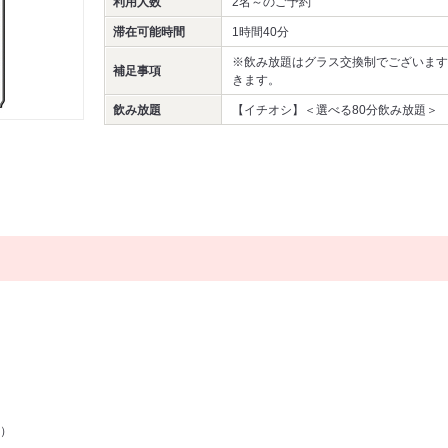
利用人数
2名～
のご予約
滞在可能時間
1時間40分
※飲み放題はグラス交換制でございます。
補足事項
きます。
飲み放題
【イチオシ】＜選べる80分飲み放題＞
）