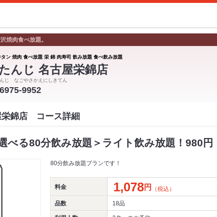
贅沢焼肉食べ放題。
タン 焼肉 食べ放題 栄 錦 肉寿司 飲み放題 食べ飲み放題
たんじ 名古屋栄錦店
んじ なごやさかえにしきてん
-6975-9952
屋栄錦店 コース詳細
べる80分飲み放題＞ライト飲み放題！980円（
80分飲み放題プランです！
1,078
円
料金
（税込）
品数
18品