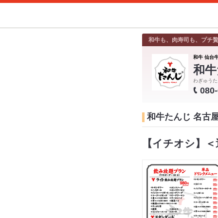
和牛も、肉寿司も、プチ
和牛 仙台牛
和牛
わぎゅうた
080
和牛たんじ 名古
【イチオシ】＜選