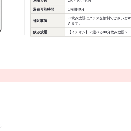
利用人数
2名～
のご予約
滞在可能時間
1時間40分
※飲み放題はグラス交換制でございます。
補足事項
きます。
飲み放題
【イチオシ】＜選べる80分飲み放題＞
）