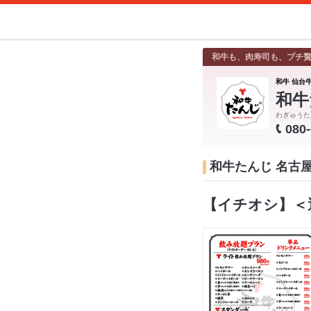
和牛も、肉寿司も、プチ
和牛 仙台牛
和牛
わぎゅうた
080
和牛たんじ 名古
【イチオシ】＜選