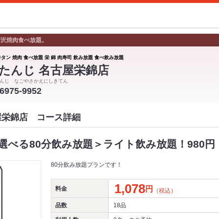
贅沢焼肉食べ放題。
タン 焼肉 食べ放題 栄 錦 肉寿司 飲み放題 食べ飲み放題
たんじ 名古屋栄錦店
んじ なごやさかえにしきてん
-6975-9952
屋栄錦店 コース詳細
べる80分飲み放題＞ライト飲み放題！980円（
80分飲み放題プランです！
1,078
円
料金
（税込）
品数
18品