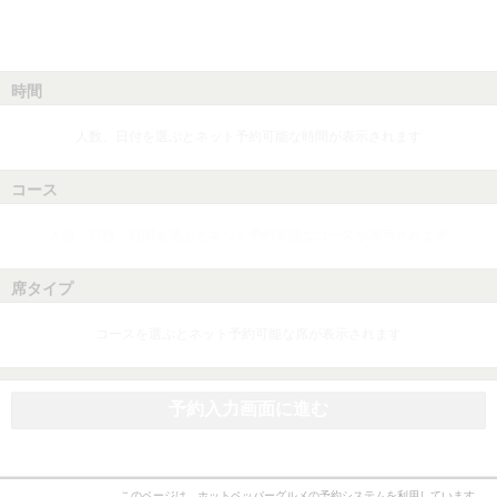
時間
人数、日付を選ぶとネット予約可能な時間が表示されます
コース
人数、日付、時間を選ぶとネット予約可能なコースが表示されます
席タイプ
コースを選ぶとネット予約可能な席が表示されます
予約入力画面に進む
このページは、ホットペッパーグルメの予約システムを利用しています。