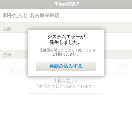
予約内容選択
和牛たんじ 名古屋栄錦店
人数
システムエラーが
発生しました。
一度画面を閉じてしばらく経ってから
ご利用ください。
日付
前月
翌月
再読み込みする
月
火
水
木
金
土
日
人数を選ぶと
予約可能な日付が表示されます。