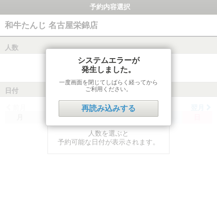
予約内容選択
和牛たんじ 名古屋栄錦店
人数
システムエラーが
発生しました。
一度画面を閉じてしばらく経ってから
ご利用ください。
日付
前月
翌月
再読み込みする
月
火
水
木
金
土
日
人数を選ぶと
予約可能な日付が表示されます。