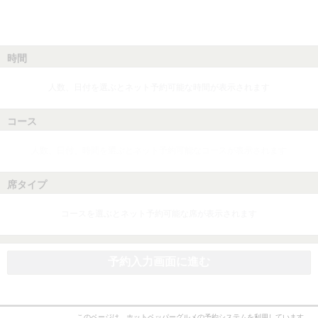
時間
人数、日付を選ぶとネット予約可能な時間が表示されます
コース
人数、日付、時間を選ぶとネット予約可能なコースが表示されます
席タイプ
コースを選ぶとネット予約可能な席が表示されます
予約入力画面に進む
このページは、ホットペッパーグルメの予約システムを利用しています。