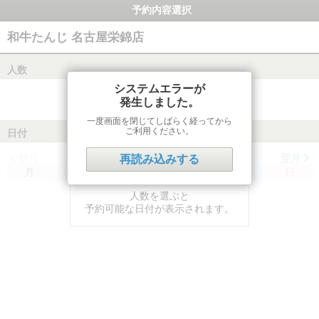
予約内容選択
和牛たんじ 名古屋栄錦店
人数
システムエラーが
発生しました。
一度画面を閉じてしばらく経ってから
ご利用ください。
日付
前月
翌月
再読み込みする
月
火
水
木
金
土
日
人数を選ぶと
予約可能な日付が表示されます。