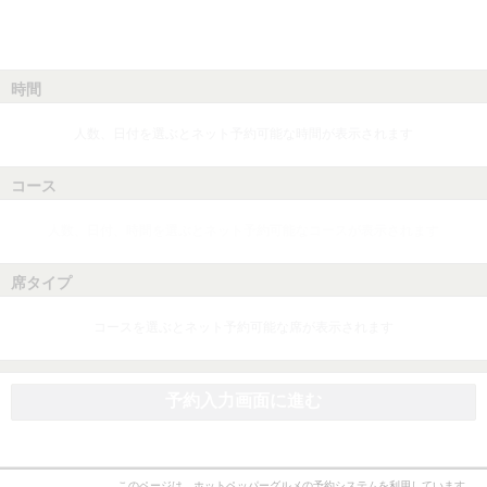
時間
人数、日付を選ぶとネット予約可能な時間が表示されます
コース
人数、日付、時間を選ぶとネット予約可能なコースが表示されます
席タイプ
コースを選ぶとネット予約可能な席が表示されます
予約入力画面に進む
このページは、ホットペッパーグルメの予約システムを利用しています。