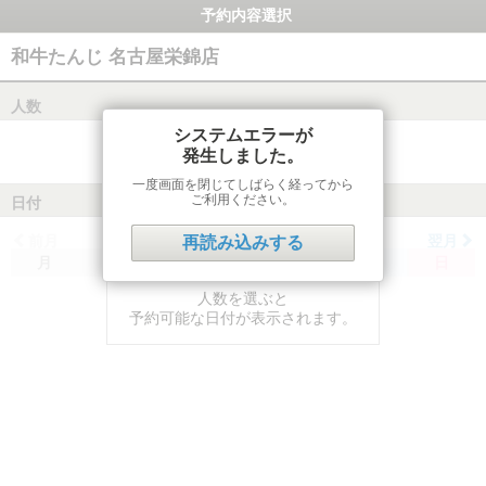
予約内容選択
和牛たんじ 名古屋栄錦店
人数
システムエラーが
発生しました。
一度画面を閉じてしばらく経ってから
ご利用ください。
日付
前月
翌月
再読み込みする
月
火
水
木
金
土
日
人数を選ぶと
予約可能な日付が表示されます。