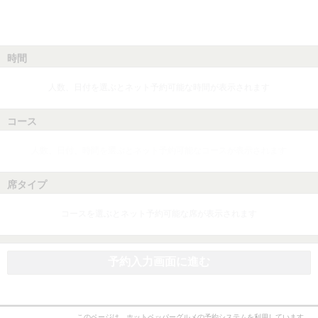
時間
人数、日付を選ぶとネット予約可能な時間が表示されます
コース
人数、日付、時間を選ぶとネット予約可能なコースが表示されます
席タイプ
コースを選ぶとネット予約可能な席が表示されます
予約入力画面に進む
このページは、ホットペッパーグルメの予約システムを利用しています。