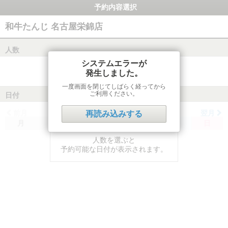
予約内容選択
和牛たんじ 名古屋栄錦店
人数
システムエラーが
発生しました。
一度画面を閉じてしばらく経ってから
ご利用ください。
日付
前月
翌月
再読み込みする
月
火
水
木
金
土
日
人数を選ぶと
予約可能な日付が表示されます。