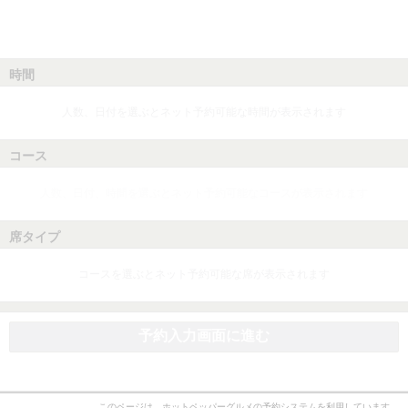
時間
人数、日付を選ぶとネット予約可能な時間が表示されます
コース
人数、日付、時間を選ぶとネット予約可能なコースが表示されます
席タイプ
コースを選ぶとネット予約可能な席が表示されます
予約入力画面に進む
このページは、ホットペッパーグルメの予約システムを利用しています。