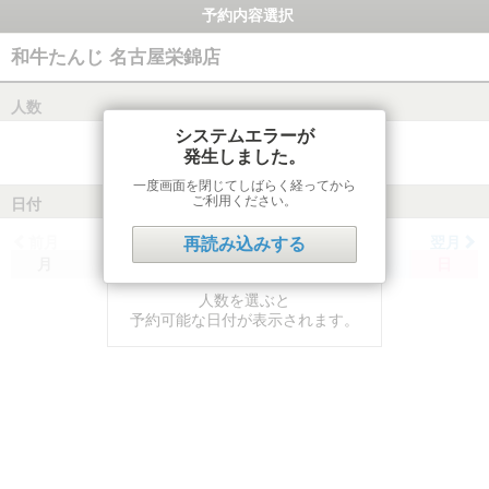
予約内容選択
和牛たんじ 名古屋栄錦店
人数
システムエラーが
発生しました。
一度画面を閉じてしばらく経ってから
ご利用ください。
日付
前月
翌月
再読み込みする
月
火
水
木
金
土
日
人数を選ぶと
予約可能な日付が表示されます。