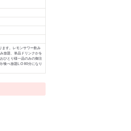
ります。レモンサワー飲み
み放題、単品ドリンクかを
おひとり様一品のみの御注
食べ放題L.O 80分になり