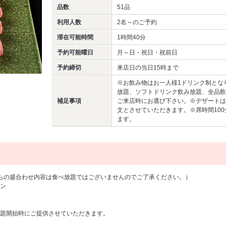
品数
51品
利用人数
2名～
のご予約
滞在可能時間
1時間40分
予約可能曜日
月～日・祝日・祝前日
予約締切
来店日の当日15時まで
※お飲み物はお一人様1ドリンク制とな
放題、ソフトドリンク飲み放題、全品飲
補足事項
ご来店時にお選び下さい。※デザートは
文とさせていただきます。※席時間100分/
ます。
の盛合わせ内容は食べ放題ではございませんのでご了承ください。）
ン
題開始時にご提供させていただきます。