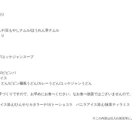
盛り
ムチ/豆もやしナムル/ほうれん草ナムル
うり
プ/ユッケジャンスープ
/ビビンバ
イス
どん/ビビン麺風うどん/カレーうどん/ユッケジャンうどん
手づくりですので、お早めにお食べください。なお食べ放題ではございませんので
イス添え/ひんやりカタラーナ/ガトーショコラ バニラアイス添え/抹茶ティラミス
※この内容は仕入れ状況等に