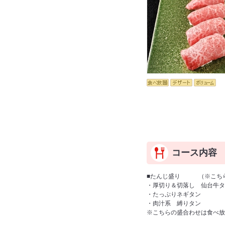
コース内容
■たんじ盛り （※こちら
・厚切り＆切落し 仙台牛タ
・たっぷりネギタン
・肉汁系 縛りタン
※こちらの盛合わせは食べ放