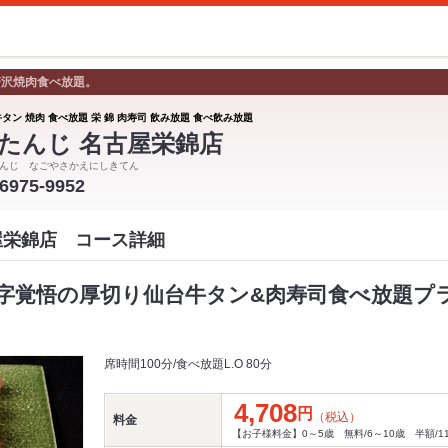
贅沢焼肉食べ放題。
タン 焼肉 食べ放題 栄 錦 肉寿司 飲み放題 食べ飲み放題
たんじ 名古屋栄錦店
んじ なごやさかえにしきてん
-6975-9952
屋栄錦店 コース詳細
字覚悟の厚切り仙台牛タン&肉寿司食べ放題プラ
席時間100分/食べ放題L.O 80分
4,708
円
（税込）
料金
【お子様料金】0～5歳 無料/6～10歳 半額/11