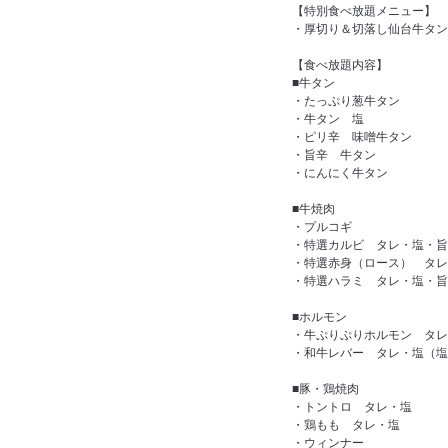
【特別食べ放題メニュー】
・厚切り＆切落し仙台牛タン
【食べ放題内容】
■牛タン
・たっぷり葱牛タン
・牛タン 塩
・ピリ辛 味噌牛タン
・旨辛 牛タン
・にんにく牛タン
■牛焼肉
・プルコギ
・特選カルビ タレ・塩・旨
・特選赤身（ロース） タレ
・特選ハラミ タレ・塩・旨
■ホルモン
・牛ぷりぷりホルモン タレ
・和牛レバー タレ・塩（塩
■豚・鶏焼肉
・トントロ タレ・塩
・鶏もも タレ・塩
・ウィンナー