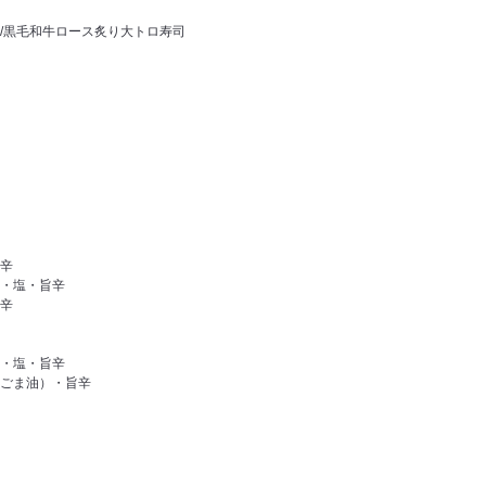
/黒毛和牛ロース炙り大トロ寿司
辛
・塩・旨辛
辛
・塩・旨辛
ごま油）・旨辛