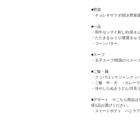
■野菜
・チョレギサラダ/焼き野菜
■一品
・和牛センマイ刺し/白菜キ
・たたききゅうり/醤醤きゅ
・コーンバター
■スープ
・玉子スープ/韓国のりスー
■ご飯・麺
・クッパ/ユッケジャンクッパ
・ご飯 中・大 ・カレーラ
・冷やしたぬきうどん/月見う
■デザート ※こちら商品は
様1品お選びください。
・スイートポテト バニラア