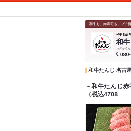
和牛も、肉寿司も、プチ
和牛 仙台牛
和牛
わぎゅうた
080
和牛たんじ 名古
～和牛たんじ赤
（税込4708