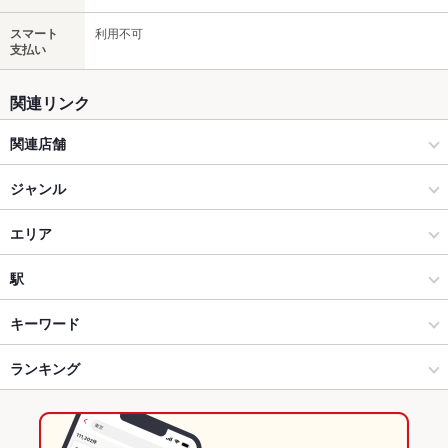
スマート
利用不可
支払い
関連リンク
関連店舗
肴ダイニング心
ジャンル
居酒屋
エリア
創作
青森市本町
駅
青森市 × 居酒屋
青森市本町 × 居酒屋
青森駅
キーワード
青森市 × 創作
青森市本町 × 創作
ランキング
からあげ
お茶漬け
塩辛
ウニ料理
エビ料理
カキ料理・オイスター
刺身
白子
アワビ
にんにく料理
ふぐ・てっちり
うどん
天ぷら
青森駅 × 居酒屋
青森市本町 × 和食
青森のグルメランキング
茶碗蒸し
おばんざい
レバー
地鶏
鶏皮
ステーキ
グラタン