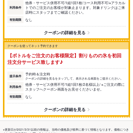
他券・サービス併用不可/1組1回1枚/コース利用不可/※アラカル
トでのご注文のお客様が対象止まります。対象ドリンクはご来
利用条件
店時にスタッフまでご確認ください。
なし
有効期限
クーポンの詳細を見る
クーポンを使ってネット予約できます
【ボトルをご注文のお客様限定】割りものの氷を初回
注文分サービス致します♪
予約時＆注文時
提示条件
クーポンの詳細を見るをタップして、表示される画面をご提示ください。
他券・サービス併用不可/1組1回1枚/2名様以上/ ※ご注文の際に
利用条件
スタッフへクーポン画面をお見せくださいませ。
なし
有効期限
クーポンの詳細を見る
※更新日が2021/3/31以前の情報は、当時の価格及び税率に基づく情報となります。価格につき