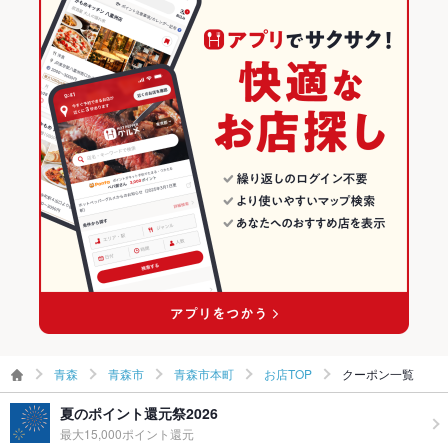
青森駅 × 創作
青森市本町 × 和食全般
青森の居酒屋ランキング
鴨肉
牛タン
フレンチトースト
アヒージョ
生ハム
いくら丼
和食
青森
青森市のグルメランキング
和食全般
青森 × 居酒屋
青森市の居酒屋ランキング
青森市 × 和食
青森 × 創作
青森市本町のグルメランキング
青森市 × 和食全般
青森 × 和食
青森市本町の居酒屋ランキング
青森駅 × 和食
青森 × 和食全般
青森駅 × 和食全般
青森
青森市
青森市本町
お店TOP
クーポン一覧
夏のポイント還元祭2026
最大15,000ポイント還元