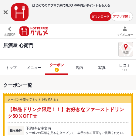
はじめてのアプリ予約で最大
1,000円分ポイントもらえる
ダウンロード
アプリで開く
お店TOP
マイメニュー
居酒屋 心衛門
クーポン
口コミ
トップ
メニュー
店内
写真
2
121
クーポン一覧
クーポンを使ってネット予約できます
【単品ドリンク限定！！】お好きなファーストドリン
ク50％OFF☆
予約時＆注文時
提示条件
クーポンの詳細を見るをタップして、表示される画面をご提示ください。