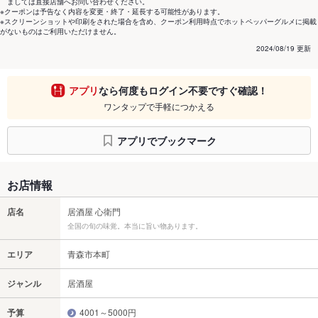
ましては直接店舗へお問い合わせください。
※クーポンは予告なく内容を変更・終了・延長する可能性があります。
※スクリーンショットや印刷をされた場合を含め、クーポン利用時点でホットペッパーグルメに掲載
がないものはご利用いただけません。
2024/08/19 更新
アプリ
なら何度もログイン不要ですぐ確認！
ワンタップで手軽につかえる
アプリでブックマーク
お店情報
店名
居酒屋 心衛門
全国の旬の味覚。本当に旨い物あります。
エリア
青森市本町
ジャンル
居酒屋
予算
4001～5000円