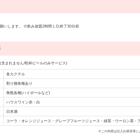
いします。 ※飲み放題2時間 L.O.終了30分前
容
は含まれません/乾杯ビールのみサービス)
各カクテル
割り物各種あり
角瓶各種(ハイボールなど)
ハウスワイン赤・白
日本酒
コーラ・オレンジジュース・グレープフルーツジュース・緑茶・ウーロン茶・
※この内容は仕入れ状況等に