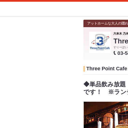
アットホームな大人の隠れ
六本木 乃木
Thre
すりーぽい
03-
Three Point 
◆単品飲み放題
です！ ※ラン