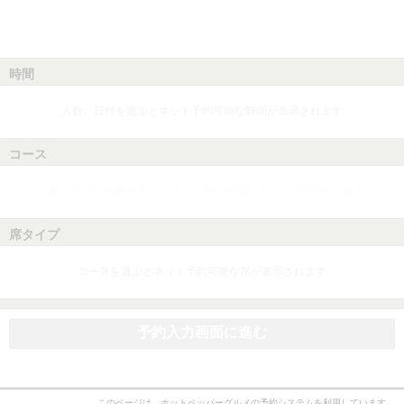
時間
人数、日付を選ぶとネット予約可能な時間が表示されます
コース
人数、日付、時間を選ぶとネット予約可能なコースが表示されます
席タイプ
コースを選ぶとネット予約可能な席が表示されます
予約入力画面に進む
このページは、ホットペッパーグルメの予約システムを利用しています。