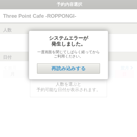
予約内容選択
Three Point Cafe -ROPPONGI-
人数
システムエラーが
発生しました。
一度画面を閉じてしばらく経ってから
ご利用ください。
日付
前月
翌月
再読み込みする
月
火
水
木
金
土
日
人数を選ぶと
予約可能な日付が表示されます。