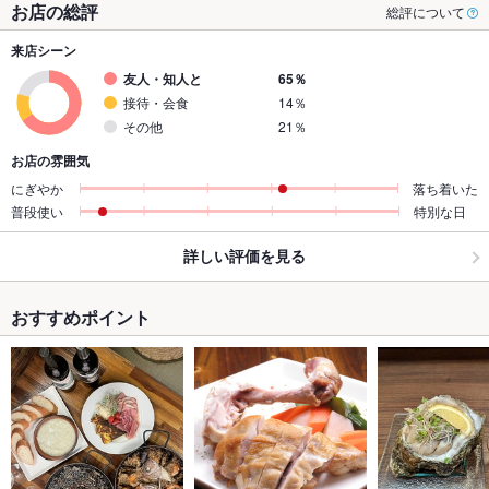
お店の総評
総評について
来店シーン
友人・知人と
65％
接待・会食
14％
その他
21％
お店の雰囲気
にぎやか
落ち着いた
普段使い
特別な日
詳しい評価を見る
おすすめポイント