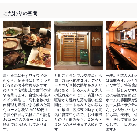
こだわりの空間
周りを気にせずワイワイ楽し
片町スクランブル交差点から
一歩足を踏み入れ
むなら、足を伸ばしてくつろ
犀川方面へ徒歩２分。デイリ
は気取らずホッと
げる奥のお座敷席がおすす
ーヤマザキ横の路地を進んだ
かな空間。特等席
め！１０名様以上で空間の貸
先にある、知る人ぞ知る大人
ーは、親しみやす
切も承ります。自慢の本格ス
の隠れ家バルです。表通りの
との会話が自然と
ペイン料理に、隠れ名物のお
喧騒から離れた落ち着いた空
ホームな雰囲気が
肉料理も堪能できる飲み放題
間は、デートや友人との語ら
お一人様のサク飲
付コースは税込み5980円！
いに最適！翌深夜２時まで元
ん、少人数でのし
予算や内容は気軽にご相談を
気に営業中なので、お仕事帰
にも◎。美味しい
♪※コースのスタートは２１
りのサク飲みから、２次会・
理、そして笑顔溢
時までにお願いしておりま
３次会の〆利用まで大歓迎で
なしで、一日の疲
す。
す！
ます♪