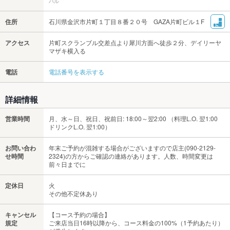
バル
住所
石川県金沢市片町１丁目８番２０号 GAZA片町ビル１F
アクセス
片町スクランブル交差点より犀川方面へ徒歩２分、デイリーヤ
マザキ横入る
電話
電話番号を表示する
詳細情報
営業時間
月、水～日、祝日、祝前日: 18:00～翌2:00 （料理L.O. 翌1:00
ドリンクL.O. 翌1:00）
お問い合わ
年末ご予約が混雑する場合がございますので店主(090-2129-
せ時間
2324)の方からご確認の連絡があります。人数、時間変更は
前々日までに
定休日
火
その他不定休あり
キャンセル
【コース予約の場合】
規定
ご来店当日16時以降から、コース料金の100%（1予約あたり）