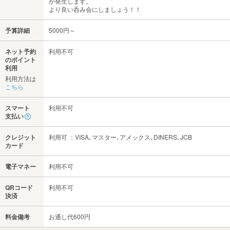
が発生します。
より良い呑み会にしましょう！！
予算詳細
5000円～
ネット予約
利用不可
のポイント
利用
利用方法は
こちら
スマート
利用不可
支払い
クレジット
利用可 ：VISA､マスター､アメックス､DINERS､JCB
カード
電子マネー
利用不可
QRコード
利用不可
決済
料金備考
お通し代600円