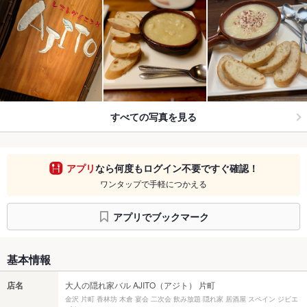
すべての写真を見る
アプリ
なら何度もログイン不要ですぐ確認！
ワンタップで手軽につかえる
アプリでブックマーク
基本情報
店名
大人の隠れ家バル AJITO（アジト） 片町
金沢 片町 香林坊 木倉 宴会 二次会 飲み放題 隠れ家 居酒屋 スペイン ジビエ