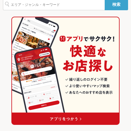
検索
貸切
貸切可 ：【20名様～最大25名様まで貸切OK】ご宴会やプライ
野町駅 × 創作
石川 × 居酒屋
石川の居酒屋ランキング
ベートなパーティー等お気軽にご相談ください。
設備
石川 × 創作
金沢(片町･香林坊･にし茶屋周辺)のグルメランキング
Wi-Fi
あり
金沢(片町･香林坊･にし茶屋周辺)の居酒屋ランキング
バリアフリ
なし ：お困りの際はスタッフまでお気軽にお申し付けくださ
ー
い。
片町のグルメランキング
駐車場
なし ：お近くのパーキングをご利用ください。
片町の居酒屋ランキング
その他設備
人数に合わせてご案内いたします。不明点等、お気軽に店舗へ
ご相談ください。
その他
飲み放題
あり ：120分飲み放題付コースを6000円～ご用意しておりま
す。価格は要相談
食べ放題
なし ：アラカルト又はコースでのご提供になります。当店自慢
の料理の数々を存分にお楽しみください。