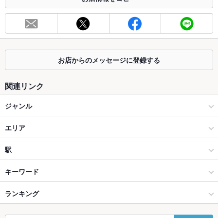
総席数
20席(お席のご予約はお早めに！各種宴会のご予約を承り中！)
最大宴会収
25人(貸切時最大25名様までご利用可能。宴会やパーティーに
容人数
どうぞ！)
お店からのメッセージに登録する
個室
なし ：個室のご用意はございませんが、人数に合わせたお席に
ご案内いたします。
関連リンク
座敷
あり ：ゆっくりお寛ぎ頂けるお座敷席は15名様前後ご利用可
能。小・中宴会にもおすすめです。
ジャンル
掘りごたつ
なし ：掘りごたつはございませんが、ゆったり座れるお座敷席
居酒屋
エリア
をご用意しております。
カウンター
あり ：店主との会話が楽しめるカウンター席は大人だけの特等
創作
片町
駅
席。おひとり様歓迎。デートにも◎
金沢(片町･香林坊･にし茶屋周辺) × 居酒屋
片町 × 居酒屋
金沢駅
キーワード
ソファー
なし ：ソファー席はございませんが、様々なシーンやメンバー
に合わせたお席をご用意させて頂きます。
金沢(片町･香林坊･にし茶屋周辺) × 創作
片町 × 創作
野町駅
ランキング
馬刺し
エビ料理
魚料理
フライドポテト
ステーキ
シチュー
パスタ
テラス席
なし ：テラスはございませんが、悪天候でも安心の室内でご宴
牛タン
デザート
アヒージョ
パエリア
生ハム
ジビエ
会をお楽しみください。
野町駅 × 居酒屋
石川
石川のグルメランキング