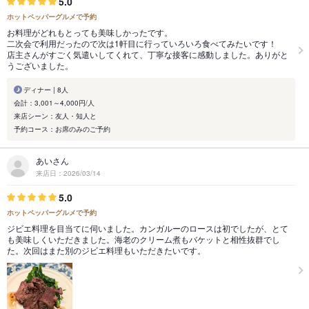
5.0
ホットペッパーグルメで予約
お料理がどれもとっても美味しかったです。
二次会で利用だったので次は1軒目に行っていろいろ食べてみたいです！
店主さんがすごく気遣いしてくれて、丁寧な接客に感動しました。ありがと
うございました。
ディナー | 8人
会計：3,001～4,000円/人
来店シーン：友人・知人と
予約コース：お席のみのご予約
あいさん
来店日：2026/03/14
5.0
ホットペッパーグルメで予約
ジビエ料理を目当てに伺いました。カンガルーのロースは初でしたが、とて
も美味しくいただきました。海老のクリーム煮もバケットと相性抜群でし
た。次回はまた別のジビエ料理もいただきたいです。