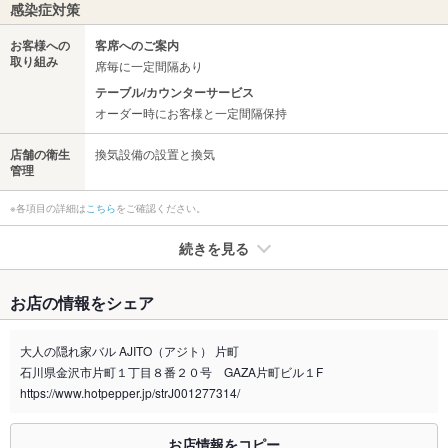
感染症対策
お客様への
客席へのご案内
取り組み
席毎に一定間隔あり
テーブル/カウンターサービス
オーダー時にお客様と一定間隔保持
店舗の衛生
換気設備の設置と換気
管理
※各項目の詳細は
こちら
をご確認ください。
続きを見る
たばこ
お店の情報をシェア
禁煙・喫煙
全席喫煙可
大人の隠れ家バル AJITO（アジト） 片町
喫煙専用室
なし
石川県金沢市片町１丁目８番２０号 GAZA片町ビル１F
https://www.hotpepper.jp/strJ001277314/
※2020年4月1日～受動喫煙対策に関する法律が施行されています。正しい情報はお店へお問い
合わせください。
お店情報をコピー
お席