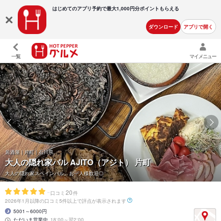
はじめてのアプリ予約で最大
1,000円分ポイントもらえる
ダウンロード
アプリで開く
一覧
マイメニュー
居酒屋 | 片町 | 石川県
大人の隠れ家バル AJITO（アジト） 片町
大人の隠れ家スペインバル。お一人様歓迎◎
-
20
口コミ
件
2026年1月以降の口コミ5件以上で評点が表示されます
5001～6000円
ただいま営業中
18:00～翌2:00