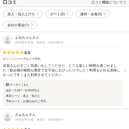
口コミ
口コミ機能について
友人・知人と(11)
デート(5)
接待・会食(3)
会社の宴会(1)
よねちゃんさん
30代前半/女性・来店日：2026/08/02
5.0
ホットペッパーグルメで予約
店長さんかすごく気遣いをしてくださり、とても楽しい時間を過ごせまし
た！飲み物の種類も豊富で女子会にもぴったりでした！料理もどれも美味し
かったです！また利用させてください
ディナー | 5人
会計：5,001～6,000円/人
来店シーン：友人・知人と
予約コース：お席のみのご予約
さぁもんさん
30代前半/女性・来店日：2026/03/21