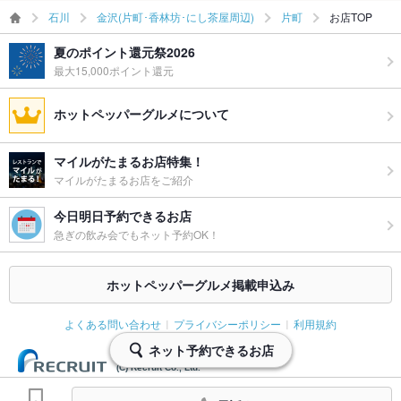
お酒
カクテル充実、ワイン充実
石川
金沢(片町･香林坊･にし茶屋周辺)
片町
お店TOP
お子様連れ
お子様連れOK ：お子様連れ要相談
夏のポイント還元祭2026
最大15,000ポイント還元
ウェディン
20名様～最大25名様まで貸切可能です。お気軽にご相談くださ
グパーティ
い。
ー二次会
ホットペッパーグルメについて
お祝い・サ
可
プライズ対
マイルがたまるお店特集！
応
マイルがたまるお店をご紹介
備考
ケーキ等の持込み可。人数・予算に応じてお祝いプレートのご
今日明日予約できるお店
用意も可能ですので、まずはご相談ください。
急ぎの飲み会でもネット予約OK！
ホットペッパーグルメ掲載申込み
よくある問い合わせ
プライバシーポリシー
利用規約
ネット予約できるお店
(C) Recruit Co., Ltd.