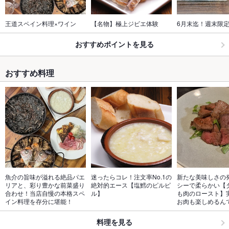
王道スペイン料理×ワイン
【名物】極上ジビエ体験
6月末迄！週末限
おすすめポイントを見る
おすすめ料理
魚介の旨味が溢れる絶品パエ
迷ったらコレ！注文率No.1の
新たな美味しさの
リアと、彩り豊かな前菜盛り
絶対的エース【塩鱈のピルピ
シーで柔らかい【
合わせ！当店自慢の本格スペ
ル】
も肉のロースト】
イン料理を存分に堪能！
お肉も楽しめるん
料理を見る