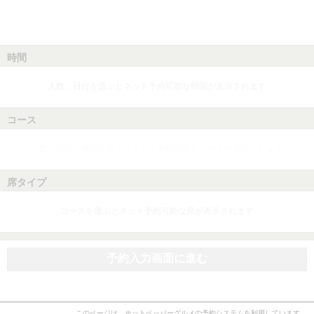
時間
人数、日付を選ぶとネット予約可能な時間が表示されます
コース
人数、日付、時間を選ぶとネット予約可能なコースが表示されます
席タイプ
コースを選ぶとネット予約可能な席が表示されます
予約入力画面に進む
このページは、ホットペッパーグルメの予約システムを利用しています。