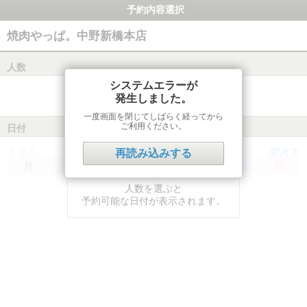
予約内容選択
焼肉やっぱ。中野新橋本店
人数
システムエラーが
発生しました。
一度画面を閉じてしばらく経ってから
ご利用ください。
日付
前月
翌月
再読み込みする
月
火
水
木
金
土
日
人数を選ぶと
予約可能な日付が表示されます。