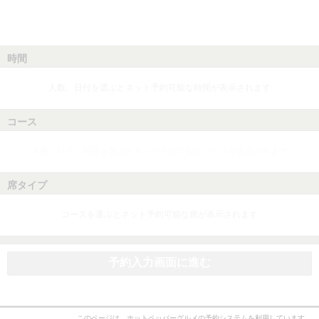
時間
人数、日付を選ぶとネット予約可能な時間が表示されます
コース
人数、日付、時間を選ぶとネット予約可能なコースが表示されます
席タイプ
コースを選ぶとネット予約可能な席が表示されます
予約入力画面に進む
このページは、ホットペッパーグルメの予約システムを利用しています。