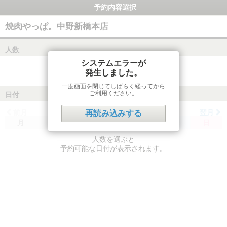
予約内容選択
焼肉やっぱ。中野新橋本店
人数
システムエラーが
発生しました。
一度画面を閉じてしばらく経ってから
ご利用ください。
日付
前月
翌月
再読み込みする
月
火
水
木
金
土
日
人数を選ぶと
予約可能な日付が表示されます。