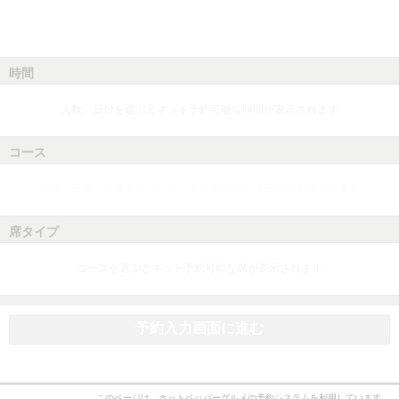
時間
人数、日付を選ぶとネット予約可能な時間が表示されます
コース
人数、日付、時間を選ぶとネット予約可能なコースが表示されます
席タイプ
コースを選ぶとネット予約可能な席が表示されます
予約入力画面に進む
このページは、ホットペッパーグルメの予約システムを利用しています。