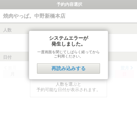
予約内容選択
焼肉やっぱ。中野新橋本店
人数
システムエラーが
発生しました。
一度画面を閉じてしばらく経ってから
ご利用ください。
日付
前月
翌月
再読み込みする
月
火
水
木
金
土
日
人数を選ぶと
予約可能な日付が表示されます。