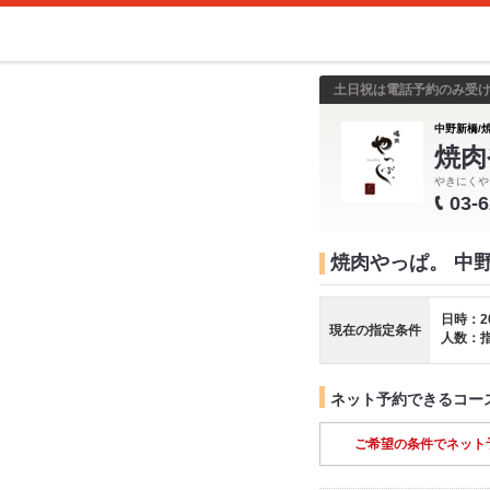
土日祝は電話予約のみ受
中野新橋/
焼肉
やきにくや
03-
焼肉やっぱ。 中
日時：2
現在の指定条件
人数：
ネット予約できるコー
ご希望の条件でネット