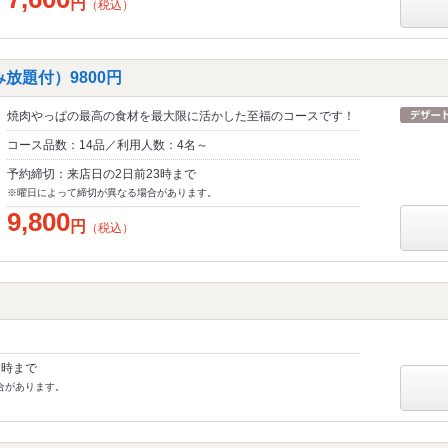
円
（税込）
み放題付）9800円
焼肉やっぱの最高の食材を最大限に活かした至福のコースです！
コース品数：14品／利用人数：4名～
予約締切：来店日の2日前23時まで
※曜日によって締切が異なる場合があります。
9,800
円
（税込）
1時まで
合があります。