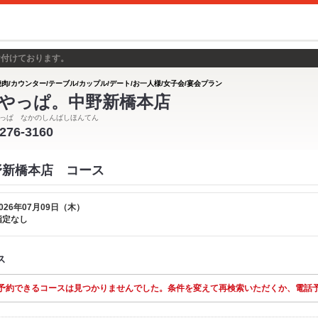
け付けております。
焼肉/カウンター/テーブル/カップル/デート/お一人様/女子会/宴会プラン
やっぱ。中野新橋本店
っぱ なかのしんばしほんてん
6276-3160
野新橋本店 コース
026年07月09日（木）
指定なし
ス
予約できるコースは見つかりませんでした。条件を変えて再検索いただくか、電話