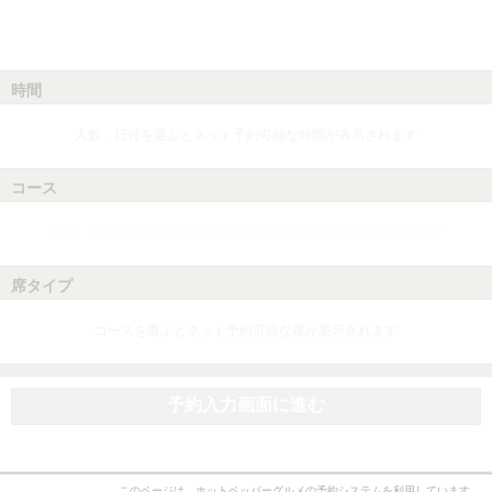
時間
人数、日付を選ぶとネット予約可能な時間が表示されます
コース
人数、日付、時間を選ぶとネット予約可能なコースが表示されます
席タイプ
コースを選ぶとネット予約可能な席が表示されます
予約入力画面に進む
このページは、ホットペッパーグルメの予約システムを利用しています。