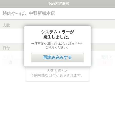
予約内容選択
焼肉やっぱ。中野新橋本店
人数
システムエラーが
発生しました。
一度画面を閉じてしばらく経ってから
ご利用ください。
日付
前月
翌月
再読み込みする
月
火
水
木
金
土
日
人数を選ぶと
予約可能な日付が表示されます。