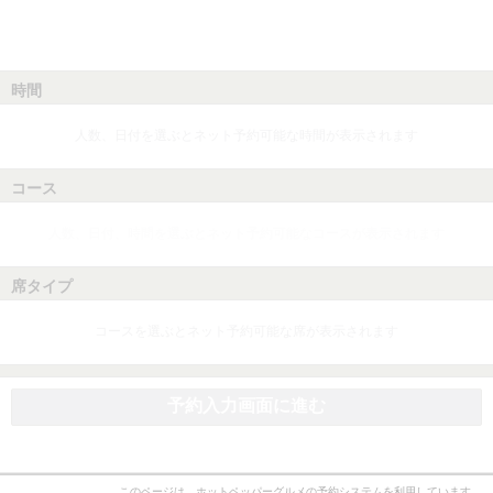
時間
人数、日付を選ぶとネット予約可能な時間が表示されます
コース
人数、日付、時間を選ぶとネット予約可能なコースが表示されます
席タイプ
コースを選ぶとネット予約可能な席が表示されます
予約入力画面に進む
このページは、ホットペッパーグルメの予約システムを利用しています。