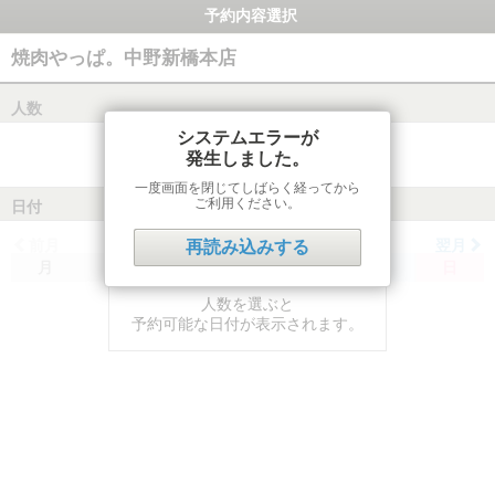
予約内容選択
焼肉やっぱ。中野新橋本店
人数
システムエラーが
発生しました。
一度画面を閉じてしばらく経ってから
ご利用ください。
日付
前月
翌月
再読み込みする
月
火
水
木
金
土
日
人数を選ぶと
予約可能な日付が表示されます。