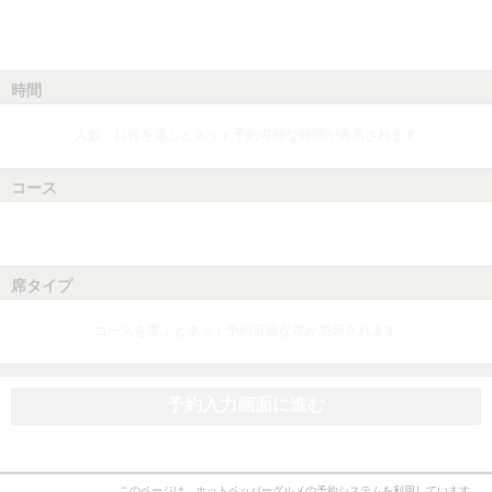
時間
人数、日付を選ぶとネット予約可能な時間が表示されます
コース
人数、日付、時間を選ぶとネット予約可能なコースが表示されます
席タイプ
コースを選ぶとネット予約可能な席が表示されます
予約入力画面に進む
このページは、ホットペッパーグルメの予約システムを利用しています。