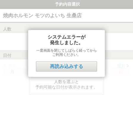
予約内容選択
焼肉ホルモン モツのよいち 生桑店
人数
システムエラーが
発生しました。
一度画面を閉じてしばらく経ってから
ご利用ください。
日付
前月
翌月
再読み込みする
月
火
水
木
金
土
日
人数を選ぶと
予約可能な日付が表示されます。