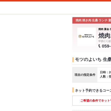
焼肉 焼き肉 生桑 ランチ
焼肉 宴会 
焼肉
やきにくほ
059
モツのよいち 生
日時：2
現在の指定条件
人数：
ネット予約できるコー
ご希望の条件でネット