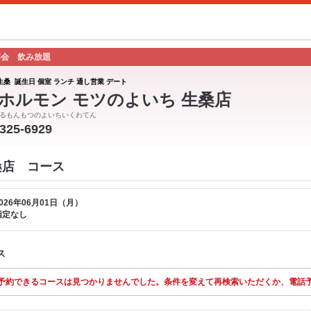
 宴会 飲み放題
生桑 誕生日 個室 ランチ 通し営業 デート
ホルモン モツのよいち 生桑店
るもんもつのよいちいくわてん
-325-6929
桑店 コース
026年06月01日（月）
指定なし
ス
予約できるコースは見つかりませんでした。条件を変えて再検索いただくか、電話