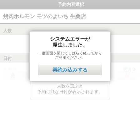
予約内容選択
焼肉ホルモン モツのよいち 生桑店
人数
システムエラーが
発生しました。
一度画面を閉じてしばらく経ってから
ご利用ください。
日付
前月
翌月
再読み込みする
月
火
水
木
金
土
日
人数を選ぶと
予約可能な日付が表示されます。