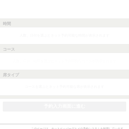
時間
人数、日付を選ぶとネット予約可能な時間が表示されます
コース
人数、日付、時間を選ぶとネット予約可能なコースが表示されます
席タイプ
コースを選ぶとネット予約可能な席が表示されます
予約入力画面に進む
このページは、ホットペッパーグルメの予約システムを利用しています。