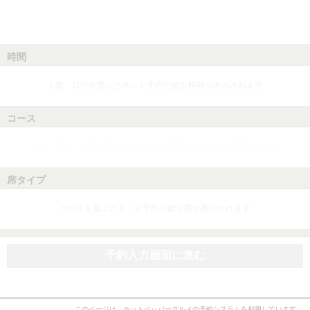
時間
人数、日付を選ぶとネット予約可能な時間が表示されます
コース
人数、日付、時間を選ぶとネット予約可能なコースが表示されます
席タイプ
コースを選ぶとネット予約可能な席が表示されます
予約入力画面に進む
このページは、ホットペッパーグルメの予約システムを利用しています。