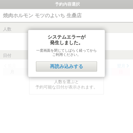
予約内容選択
焼肉ホルモン モツのよいち 生桑店
人数
システムエラーが
発生しました。
一度画面を閉じてしばらく経ってから
ご利用ください。
日付
前月
翌月
再読み込みする
月
火
水
木
金
土
日
人数を選ぶと
予約可能な日付が表示されます。