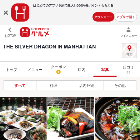
はじめてのアプリ予約で最大
1,000円分ポイントもらえる
ダウンロード
アプリで開く
お店TOP
マイメニュー
THE SILVER DRAGON IN MANHATTAN
クーポン
口コミ
トップ
メニュー
店内
写真
1
32
すべて
料理
店内外観
その他