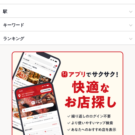
アジア・エスニック料理全般
白子
駅
鈴鹿 × アジア・エスニック料理
白子 × アジア・エスニック料理
白子駅
キーワード
鈴鹿 × アジア・エスニック料理全般
白子 × アジア・エスニック料理全般
千代崎駅
ランキング
からあげ
エビ料理
カキ料理・オイスター
そば
焼きそば
餃子
水餃子
小籠包
チャーハン
麻婆豆腐
酢豚
エビチリ
北京ダック
白子駅 × アジア・エスニック料理
三重
鼓ケ浦駅
三重のグルメランキング
担々麺
揚げ餃子
白子駅 × アジア・エスニック料理全般
三重 × アジア・エスニック料理
三重のアジア・エスニック料理ランキング
三重 × アジア・エスニック料理全般
鈴鹿のグルメランキング
白子のグルメランキング