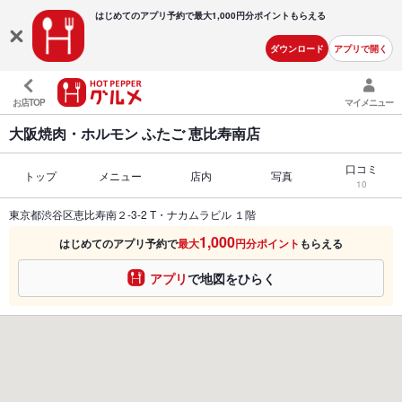
はじめてのアプリ予約で最大
1,000円分ポイントもらえる
ダウンロード
アプリで開く
お店TOP
マイメニュー
大阪焼肉・ホルモン ふたご 恵比寿南店
口コミ
トップ
メニュー
店内
写真
10
東京都渋谷区恵比寿南２-3-2 T・ナカムラビル １階
1,000
はじめてのアプリ予約で
最大
円分ポイント
もらえる
アプリ
で地図をひらく