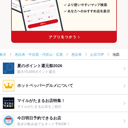
東京
恵比寿・中目黒・代官山・広尾
恵比寿
お店TOP
地図
夏のポイント還元祭2026
最大15,000ポイント還元
ホットペッパーグルメについて
マイルがたまるお店特集！
マイルがたまるお店をご紹介
今日明日予約できるお店
急ぎの飲み会でもネット予約OK！